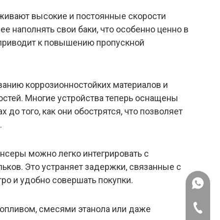
ивают высокие и постоянные скорости
е наполнять свои баки, что особенно ценно в
ю приводит к повышению пропускной
ованию коррозионностойких материалов и
стей. Многие устройства теперь оснащены
о того, как они обострятся, что позволяет
.
серы можно легко интегрировать с
ков. Это устраняет задержки, связанные с
ро и удобно совершать покупки.
+86 189
опливом, смесями этанола или даже
+86-760