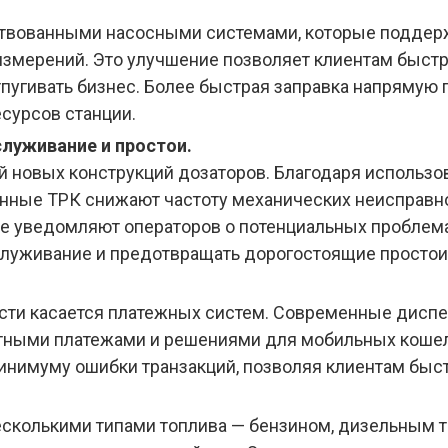
вованными насосными системами, которые поддерж
измерений. Это улучшение позволяет клиентам быстре
тпугивать бизнес. Более быстрая заправка напряму
сурсов станции.
луживание и простои.
ой новых конструкций дозаторов. Благодаря использ
нные ТРК снижают частоту механических неисправно
уведомляют операторов о потенциальных проблемах д
луживание и предотвращать дорогостоящие простои
ти касается платежных систем. Современные диспен
ктными платежами и решениями для мобильных кошель
минимуму ошибки транзакций, позволяя клиентам быст
сколькими типами топлива — бензином, дизельным т