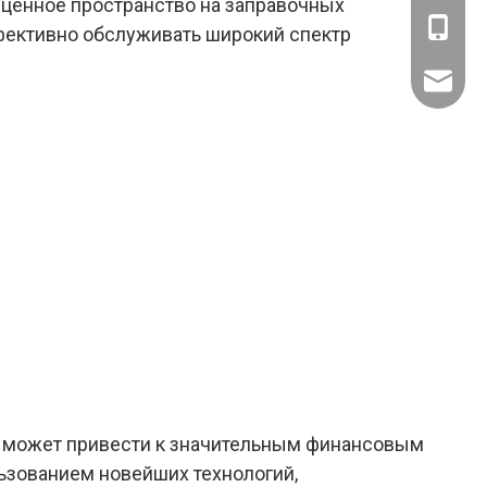
т ценное пространство на заправочных
+86- 18
ффективно обслуживать широкий спектр
beilin@b
ь может привести к значительным финансовым
ьзованием новейших технологий,